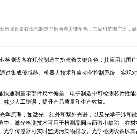
业检测设备在现代制造中扮演着关键角色，其应用范围广泛，涵盖了
工业检测设备在现代制造中扮演着关键角色，其应用范围
备通过集成传感器、机器人技术和自动化控制系统，实现
能快速测量零部件尺寸偏差，电子制造中可检测芯片性能
，减少人工错误，提升产品质量和生产效益。
用光学原理，如激光、红外和紫外光谱，以及光学干涉和
造中，激光检测技术可用于检测晶圆表面微小缺陷；在材
，光学传感器可实时监测污染物排放。光学检测设备以其