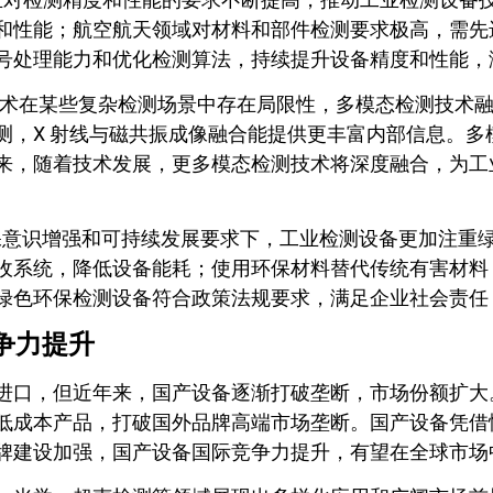
和性能；航空航天领域对材料和部件检测要求极高，需先
号处理能力和优化检测算法，持续提升设备精度和性能，
技术在某些复杂检测场景中存在局限性，多模态检测技术
测，X 射线与磁共振成像融合能提供更丰富内部信息。多
来，随着技术发展，更多模态检测技术将深度融合，为工
环保意识增强和可持续发展要求下，工业检测设备更加注重
收系统，降低设备能耗；使用环保材料替代传统有害材料
绿色环保检测设备符合政策法规要求，满足企业社会责任
竞争力提升
进口，但近年来，国产设备逐渐打破垄断，市场份额扩大
低成本产品，打破国外品牌高端市场垄断。国产设备凭借
牌建设加强，国产设备国际竞争力提升，有望在全球市场