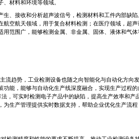
子、材料和环境等领域。
通过产生、接收和分析超声波信号，检测材料和工件内部缺
在航空航天领域，用于复合材料检测；在医疗领域，超声
适用范围广，能够检测金属、非金属、固体、液体和气体
成为主流趋势，工业检测设备也随之向智能化与自动化方向
策功能，能够与自动化生产线深度融合，实现生产过程的
习算法，可实时检测电子产品中的缺陷，提高生产效率和产
，为生产管理提供实时数据支持，帮助企业优化生产流程
业对检测精度和性能的要求不断提高，推动工业检测设备