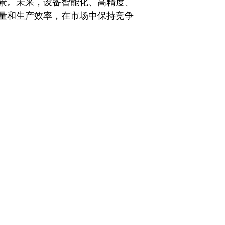
景。未来，设备智能化、高精度、
量和生产效率，在市场中保持竞争