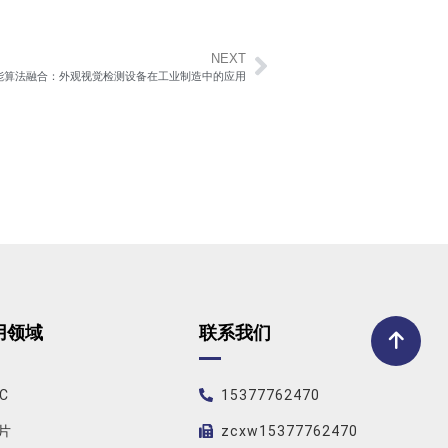
NEXT
能算法融合：外观视觉检测设备在工业制造中的应用
用领域
联系我们
C
15377762470
芯片
zcxw15377762470