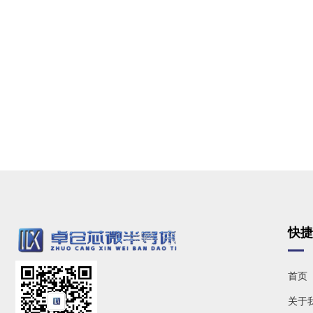
快捷
首页
关于