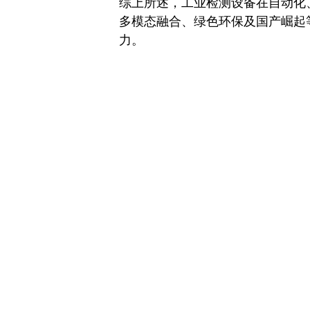
综上所述，工业检测设备在自动化
多模态融合、绿色环保及国产崛起
力。