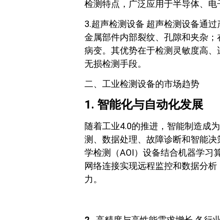
检测特点，广泛应用于半导体、电
3.超声检测设备 超声检测设备
金属部件内部裂纹、孔隙和夹杂；
病变。其优势在于检测灵敏度高、
无损检测手段。
二、工业检测设备的市场趋势
1. 智能化与自动化发展
随着工业4.0的推进，智能制造
测、数据处理、故障诊断和智能决
学检测（AOI）设备结合机器学
网络连接实现远程监控和数据分析
力。
2
.
高精度与高性能需求增长 各行
现在有优惠活动吗