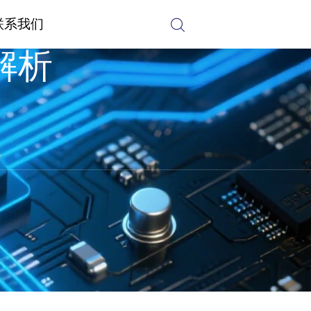
联系我们
解析