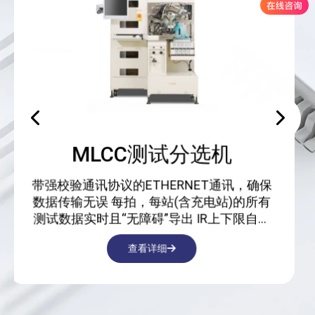
MLCC激光选别机（
确保
抽检机）
所有
自动
配参
自动切割外观选别机,适用于切割后Ba
，保
的缺陷检测,兼容0402、0603、080
1206、1210。 拥有2D/3D核心检测
光学模组,具备复判和次品标记功能，
查看详细
检测MLCC E/S面、长面、底面的五
陷。...