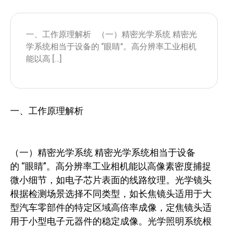
一、工作原理解析 （一）精密光学系统 精密光
学系统相当于设备的 “眼睛”。高分辨率工业相机
能以高 […]
一、工作原理解析
（一）精密光学系统 精密光学系统相当于设备
的 “眼睛”。高分辨率工业相机能以高像素密度捕捉
微小细节，如电子芯片表面的线路纹理。光学镜头
根据检测场景选择不同类型，如长焦镜头适用于大
型汽车零部件的特定区域高倍率成像，定焦镜头适
用于小型电子元器件的稳定成像。光学照明系统根