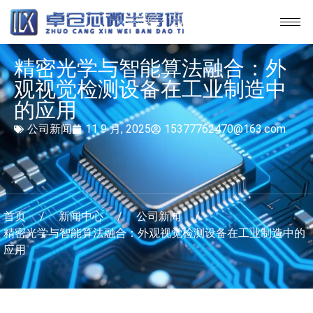
精密光学与智能算法融合：外
观视觉检测设备在工业制造中
的应用
公司新闻
11 9 月, 2025
15377762470@163.com
首页
/
新闻中心
/
公司新闻
/
精密光学与智能算法融合：外观视觉检测设备在工业制造中的
应用