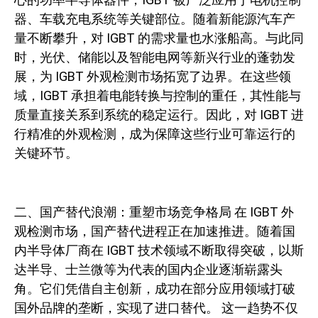
器、车载充电系统等关键部位。随着新能源汽车产
量不断攀升，对 IGBT 的需求量也水涨船高。与此同
时，光伏、储能以及智能电网等新兴行业的蓬勃发
展，为 IGBT 外观检测市场拓宽了边界。在这些领
域，IGBT 承担着电能转换与控制的重任，其性能与
质量直接关系到系统的稳定运行。因此，对 IGBT 进
行精准的外观检测，成为保障这些行业可靠运行的
关键环节。
二、国产替代浪潮：重塑市场竞争格局 在 IGBT 外
观检测市场，国产替代进程正在加速推进。随着国
内半导体厂商在 IGBT 技术领域不断取得突破，以斯
达半导、士兰微等为代表的国内企业逐渐崭露头
角。它们凭借自主创新，成功在部分应用领域打破
国外品牌的垄断，实现了进口替代。 这一趋势不仅